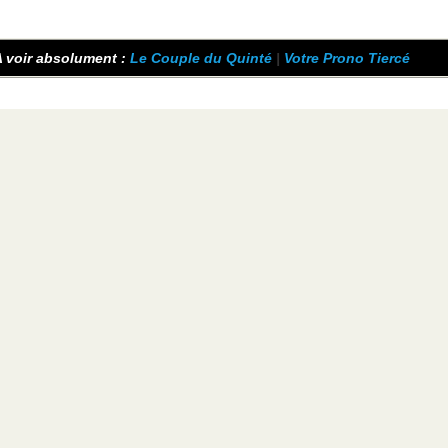
 voir absolument :
Le Couple du Quinté
|
Votre Prono Tiercé