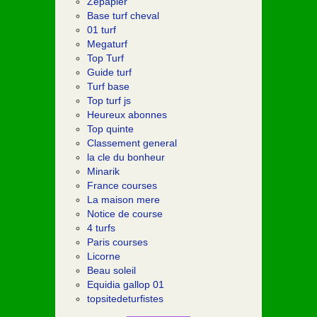
Zepapier
Base turf cheval
01 turf
Megaturf
Top Turf
Guide turf
Turf base
Top turf js
Heureux abonnes
Top quinte
Classement general
la cle du bonheur
Minarik
France courses
La maison mere
Notice de course
4 turfs
Paris courses
Licorne
Beau soleil
Equidia gallop 01
topsitedeturfistes