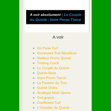
A voir absolument :
Le Couple
du Quinté
|
Votre Prono Tiercé
A voir
On Parie Turf
Vincennes Trot Bénéfices
Meilleur Prono Quinté
Trotting Crack
Le Couplé du Quinté
Quinte Base
Votre Prono Tiercé
La Passion du Trot
Quinté Ordre
Strategie Multi Sports
Turf gratuit
Coefficient Turf
L'Outsider du Quinté