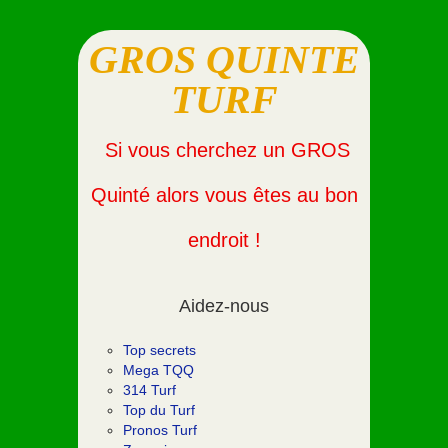
GROS QUINTE
TURF
Si vous cherchez un GROS
Quinté alors vous êtes au bon
endroit !
Aidez-nous
Top secrets
Mega TQQ
314 Turf
Top du Turf
Pronos Turf