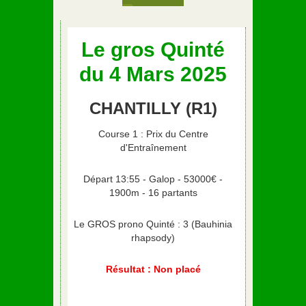
Le gros Quinté
du 4 Mars 2025
CHANTILLY (R1)
Course 1 : Prix du Centre
d'Entraînement
Départ 13:55 - Galop - 53000€ -
1900m - 16 partants
Le GROS prono Quinté : 3 (Bauhinia
rhapsody)
Résultat : Non placé