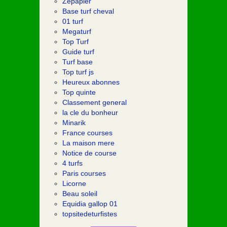
Zepapier
Base turf cheval
01 turf
Megaturf
Top Turf
Guide turf
Turf base
Top turf js
Heureux abonnes
Top quinte
Classement general
la cle du bonheur
Minarik
France courses
La maison mere
Notice de course
4 turfs
Paris courses
Licorne
Beau soleil
Equidia gallop 01
topsitedeturfistes