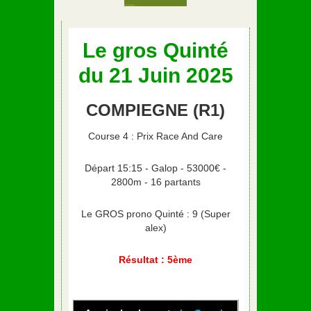
Le gros Quinté
du 21 Juin 2025
COMPIEGNE (R1)
Course 4 : Prix Race And Care
Départ 15:15 - Galop - 53000€ -
2800m - 16 partants
Le GROS prono Quinté : 9 (Super
alex)
Résultat : 5ème