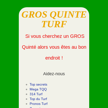
GROS QUINTE
TURF
Si vous cherchez un GROS
Quinté alors vous êtes au bon
endroit !
Aidez-nous
Top secrets
Mega TQQ
314 Turf
Top du Turf
Pronos Turf