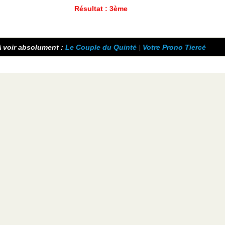
Résultat : 3ème
 voir absolument :
Le Couple du Quinté
|
Votre Prono Tiercé