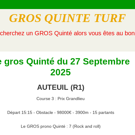
GROS QUINTE TURF
cherchez un GROS Quinté alors vous êtes au bon 
e gros Quinté du 27 Septembre
2025
AUTEUIL (R1)
Course 3 : Prix Grandlieu
Départ 15:15 - Obstacle - 98000€ - 3900m - 15 partants
Le GROS prono Quinté : 7 (Rock and roll)