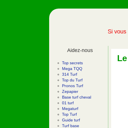
Si vous 
Aidez-nous
Le
Top secrets
Mega TQQ
314 Turf
Top du Turf
Pronos Turf
Zepapier
Base turf cheval
01 turf
Megaturf
Top Turf
Guide turf
Turf base