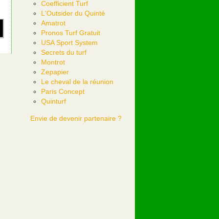
Coefficient Turf
L'Outsider du Quinté
Amatrot
Pronos Turf Gratuit
USA Sport System
Secrets du turf
Montrot
Zepapier
Le cheval de la réunion
Paris Concept
Quinturf
Envie de devenir partenaire ?