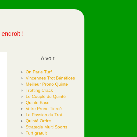
endroit !
A voir
On Parie Turf
Vincennes Trot Bénéfices
Meilleur Prono Quinté
Trotting Crack
Le Couplé du Quinté
Quinte Base
Votre Prono Tiercé
La Passion du Trot
Quinté Ordre
Strategie Multi Sports
Turf gratuit