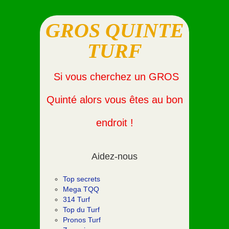
GROS QUINTE
TURF
Si vous cherchez un GROS
Quinté alors vous êtes au bon
endroit !
Aidez-nous
Top secrets
Mega TQQ
314 Turf
Top du Turf
Pronos Turf