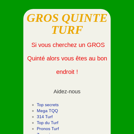
GROS QUINTE
TURF
Si vous cherchez un GROS
Quinté alors vous êtes au bon
endroit !
Aidez-nous
Top secrets
Mega TQQ
314 Turf
Top du Turf
Pronos Turf