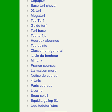
Zepapier
Base turf cheval
01 turf
Megaturf
Top Turf
Guide turf
Turf base
Top turf js
Heureux abonnes
Top quinte
Classement general
la cle du bonheur
Minarik
France courses
La maison mere
Notice de course
4 turfs
Paris courses
Licorne
Beau soleil
Equidia gallop 01
topsitedeturfistes