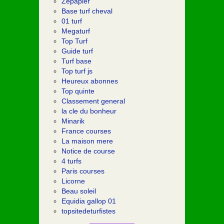
Zepapier
Base turf cheval
01 turf
Megaturf
Top Turf
Guide turf
Turf base
Top turf js
Heureux abonnes
Top quinte
Classement general
la cle du bonheur
Minarik
France courses
La maison mere
Notice de course
4 turfs
Paris courses
Licorne
Beau soleil
Equidia gallop 01
topsitedeturfistes