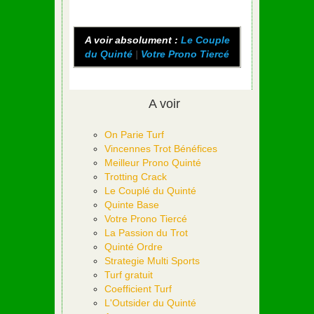
A voir absolument :
Le Couple
du Quinté
|
Votre Prono Tiercé
A voir
On Parie Turf
Vincennes Trot Bénéfices
Meilleur Prono Quinté
Trotting Crack
Le Couplé du Quinté
Quinte Base
Votre Prono Tiercé
La Passion du Trot
Quinté Ordre
Strategie Multi Sports
Turf gratuit
Coefficient Turf
L'Outsider du Quinté