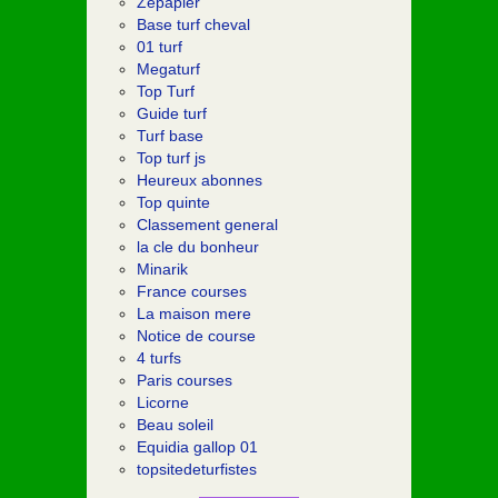
Zepapier
Base turf cheval
01 turf
Megaturf
Top Turf
Guide turf
Turf base
Top turf js
Heureux abonnes
Top quinte
Classement general
la cle du bonheur
Minarik
France courses
La maison mere
Notice de course
4 turfs
Paris courses
Licorne
Beau soleil
Equidia gallop 01
topsitedeturfistes