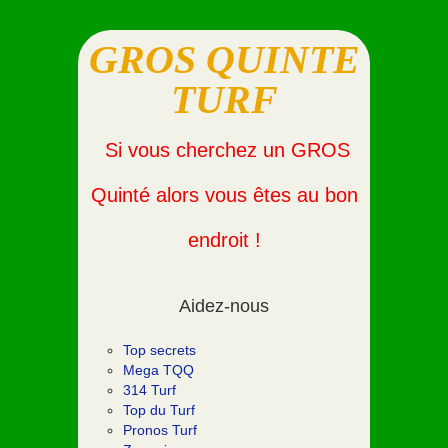
GROS QUINTE
TURF
Si vous cherchez un GROS
Quinté alors vous êtes au bon
endroit !
Aidez-nous
Top secrets
Mega TQQ
314 Turf
Top du Turf
Pronos Turf