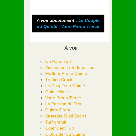
A voir absolument :
Le Couple
du Quinté
|
Votre Prono Tiercé
A voir
On Parie Turf
Vincennes Trot Bénéfices
Meilleur Prono Quinté
Trotting Crack
Le Couplé du Quinté
Quinte Base
Votre Prono Tiercé
La Passion du Trot
Quinté Ordre
Strategie Multi Sports
Turf gratuit
Coefficient Turf
L'Outsider du Quinté