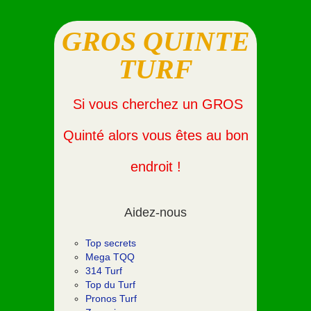
GROS QUINTE
TURF
Si vous cherchez un GROS
Quinté alors vous êtes au bon
endroit !
Aidez-nous
Top secrets
Mega TQQ
314 Turf
Top du Turf
Pronos Turf