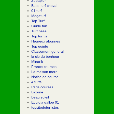
Zepapier
Base turf cheval
01 turf
Megaturf
Top Turf
Guide turf
Turf base
Top turf js
Heureux abonnes
Top quinte
Classement general
la cle du bonheur
Minarik
France courses
La maison mere
Notice de course
4 turfs
Paris courses
Licorne
Beau soleil
Equidia gallop 01
topsitedeturfistes