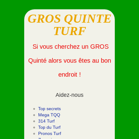
GROS QUINTE
TURF
Si vous cherchez un GROS
Quinté alors vous êtes au bon
endroit !
Aidez-nous
Top secrets
Mega TQQ
314 Turf
Top du Turf
Pronos Turf