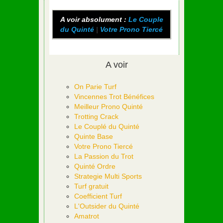
A voir absolument :
Le Couple
du Quinté
|
Votre Prono Tiercé
A voir
On Parie Turf
Vincennes Trot Bénéfices
Meilleur Prono Quinté
Trotting Crack
Le Couplé du Quinté
Quinte Base
Votre Prono Tiercé
La Passion du Trot
Quinté Ordre
Strategie Multi Sports
Turf gratuit
Coefficient Turf
L'Outsider du Quinté
Amatrot