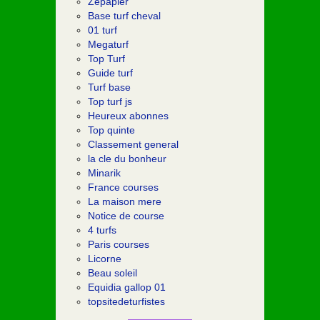
Zepapier
Base turf cheval
01 turf
Megaturf
Top Turf
Guide turf
Turf base
Top turf js
Heureux abonnes
Top quinte
Classement general
la cle du bonheur
Minarik
France courses
La maison mere
Notice de course
4 turfs
Paris courses
Licorne
Beau soleil
Equidia gallop 01
topsitedeturfistes