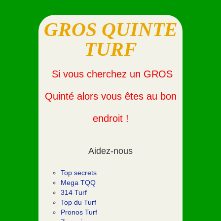
GROS QUINTE
TURF
Si vous cherchez un GROS
Quinté alors vous êtes au bon
endroit !
Aidez-nous
Top secrets
Mega TQQ
314 Turf
Top du Turf
Pronos Turf