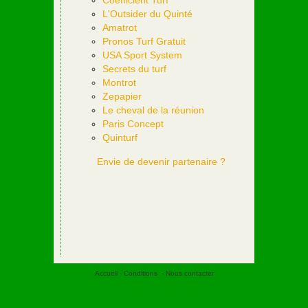
L'Outsider du Quinté
Amatrot
Pronos Turf Gratuit
USA Sport System
Secrets du turf
Montrot
Zepapier
Le cheval de la réunion
Paris Concept
Quinturf
Envie de devenir partenaire ?
Accueil
-
Conditions
-
Nous contacter