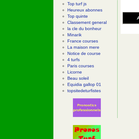
Top turf js
Heureux abonnes
Top quinte
A
Classement general
la cle du bonheur
Minarik
France courses
La maison mere
Notice de course
4 turfs
Paris courses
Licorne
Beau soleil
Equidia gallop 01
topsitedeturfistes