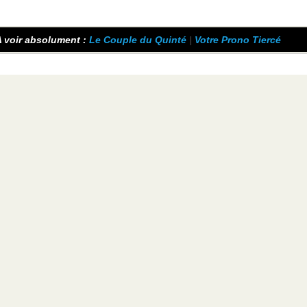
 voir absolument :
Le Couple du Quinté
|
Votre Prono Tiercé