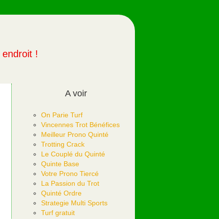
endroit !
A voir
On Parie Turf
Vincennes Trot Bénéfices
Meilleur Prono Quinté
Trotting Crack
Le Couplé du Quinté
Quinte Base
Votre Prono Tiercé
La Passion du Trot
Quinté Ordre
Strategie Multi Sports
Turf gratuit