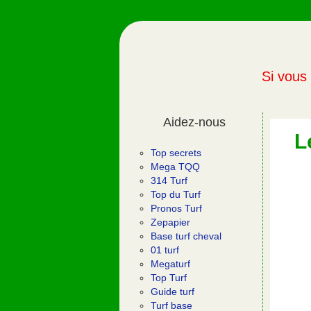
Si vous 
Aidez-nous
L
Top secrets
Mega TQQ
314 Turf
Top du Turf
Pronos Turf
Zepapier
Base turf cheval
01 turf
Megaturf
Top Turf
Guide turf
Turf base