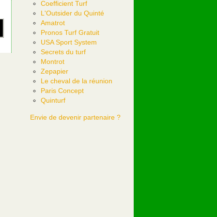
Coefficient Turf
L'Outsider du Quinté
Amatrot
Pronos Turf Gratuit
USA Sport System
Secrets du turf
Montrot
Zepapier
Le cheval de la réunion
Paris Concept
Quinturf
Envie de devenir partenaire ?