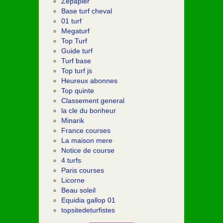
Zepapier
Base turf cheval
01 turf
Megaturf
Top Turf
Guide turf
Turf base
Top turf js
Heureux abonnes
Top quinte
Classement general
la cle du bonheur
Minarik
France courses
La maison mere
Notice de course
4 turfs
Paris courses
Licorne
Beau soleil
Equidia gallop 01
topsitedeturfistes