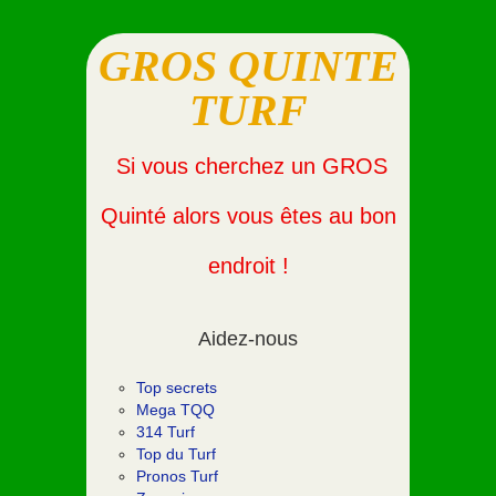
GROS QUINTE
TURF
Si vous cherchez un GROS
Quinté alors vous êtes au bon
endroit !
Aidez-nous
Top secrets
Mega TQQ
314 Turf
Top du Turf
Pronos Turf