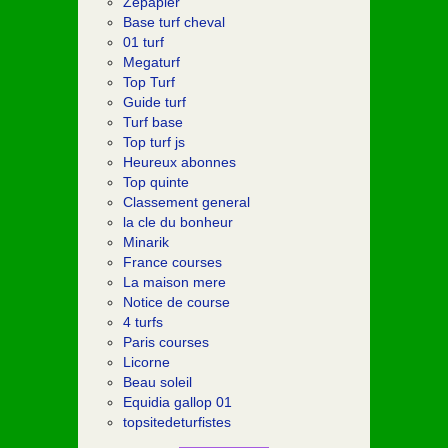
Zepapier
Base turf cheval
01 turf
Megaturf
Top Turf
Guide turf
Turf base
Top turf js
Heureux abonnes
Top quinte
Classement general
la cle du bonheur
Minarik
France courses
La maison mere
Notice de course
4 turfs
Paris courses
Licorne
Beau soleil
Equidia gallop 01
topsitedeturfistes