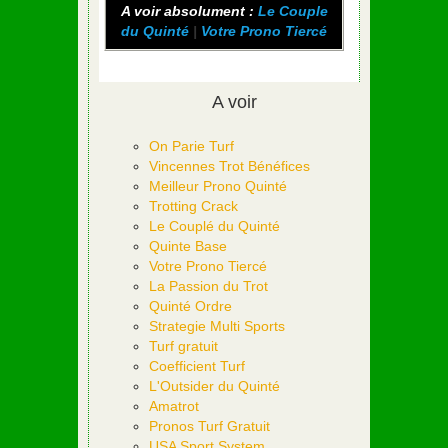
A voir absolument :
Le Couple
du Quinté
|
Votre Prono Tiercé
A voir
On Parie Turf
Vincennes Trot Bénéfices
Meilleur Prono Quinté
Trotting Crack
Le Couplé du Quinté
Quinte Base
Votre Prono Tiercé
La Passion du Trot
Quinté Ordre
Strategie Multi Sports
Turf gratuit
Coefficient Turf
L'Outsider du Quinté
Amatrot
Pronos Turf Gratuit
USA Sport System