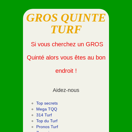
GROS QUINTE
TURF
Si vous cherchez un GROS
Quinté alors vous êtes au bon
endroit !
Aidez-nous
Top secrets
Mega TQQ
314 Turf
Top du Turf
Pronos Turf