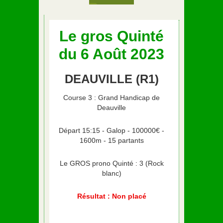
Le gros Quinté
du 6 Août 2023
DEAUVILLE (R1)
Course 3 : Grand Handicap de
Deauville
Départ 15:15 - Galop - 100000€ -
1600m - 15 partants
Le GROS prono Quinté : 3 (Rock
blanc)
Résultat : Non placé