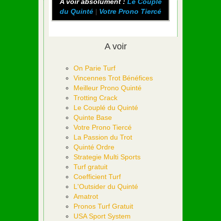
A voir absolument :
Le Couple
du Quinté
|
Votre Prono Tiercé
A voir
On Parie Turf
Vincennes Trot Bénéfices
Meilleur Prono Quinté
Trotting Crack
Le Couplé du Quinté
Quinte Base
Votre Prono Tiercé
La Passion du Trot
Quinté Ordre
Strategie Multi Sports
Turf gratuit
Coefficient Turf
L'Outsider du Quinté
Amatrot
Pronos Turf Gratuit
USA Sport System