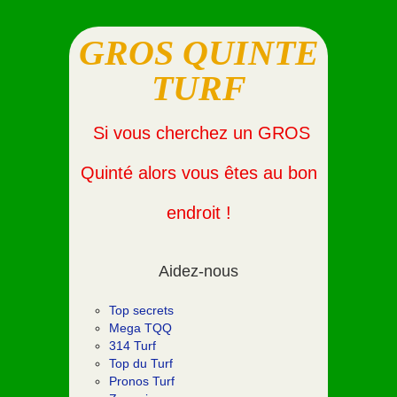
GROS QUINTE
TURF
Si vous cherchez un GROS
Quinté alors vous êtes au bon
endroit !
Aidez-nous
Top secrets
Mega TQQ
314 Turf
Top du Turf
Pronos Turf