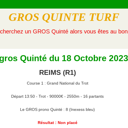
GROS QUINTE TURF
cherchez un GROS Quinté alors vous êtes au bon 
gros Quinté du 18 Octobre 202
REIMS (R1)
Course 1 : Grand National du Trot
Départ 13:50 - Trot - 90000€ - 2550m - 16 partants
Le GROS prono Quinté : 8 (Inexess bleu)
Résultat : Non placé