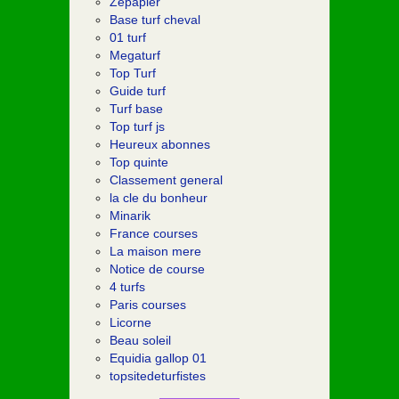
Zepapier
Base turf cheval
01 turf
Megaturf
Top Turf
Guide turf
Turf base
Top turf js
Heureux abonnes
Top quinte
Classement general
la cle du bonheur
Minarik
France courses
La maison mere
Notice de course
4 turfs
Paris courses
Licorne
Beau soleil
Equidia gallop 01
topsitedeturfistes