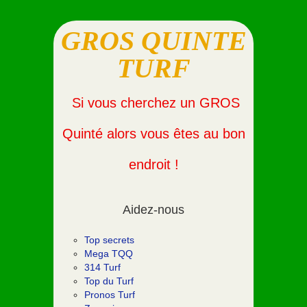
GROS QUINTE
TURF
Si vous cherchez un GROS
Quinté alors vous êtes au bon
endroit !
Aidez-nous
Top secrets
Mega TQQ
314 Turf
Top du Turf
Pronos Turf