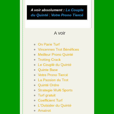
A voir absolument :
Le Couple
du Quinté
|
Votre Prono Tiercé
A voir
On Parie Turf
Vincennes Trot Bénéfices
Meilleur Prono Quinté
Trotting Crack
Le Couplé du Quinté
Quinte Base
Votre Prono Tiercé
La Passion du Trot
Quinté Ordre
Strategie Multi Sports
Turf gratuit
Coefficient Turf
L'Outsider du Quinté
Amatrot