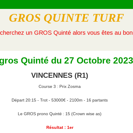
GROS QUINTE TURF
cherchez un GROS Quinté alors vous êtes au bon 
gros Quinté du 27 Octobre 202
VINCENNES (R1)
Course 3 : Prix Zosma
Départ 20:15 - Trot - 53000€ - 2100m - 16 partants
Le GROS prono Quinté : 15 (Crown wise as)
Résultat : 1er