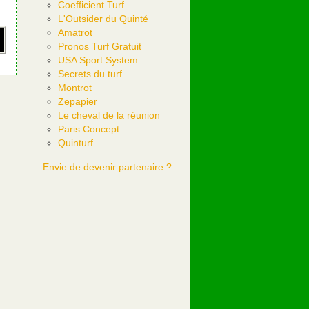
Coefficient Turf
L'Outsider du Quinté
Amatrot
Pronos Turf Gratuit
USA Sport System
Secrets du turf
Montrot
Zepapier
Le cheval de la réunion
Paris Concept
Quinturf
Envie de devenir partenaire ?