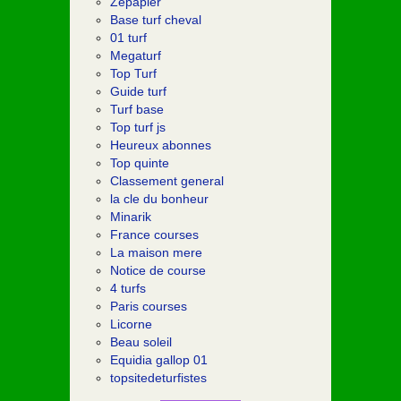
Zepapier
Base turf cheval
01 turf
Megaturf
Top Turf
Guide turf
Turf base
Top turf js
Heureux abonnes
Top quinte
Classement general
la cle du bonheur
Minarik
France courses
La maison mere
Notice de course
4 turfs
Paris courses
Licorne
Beau soleil
Equidia gallop 01
topsitedeturfistes