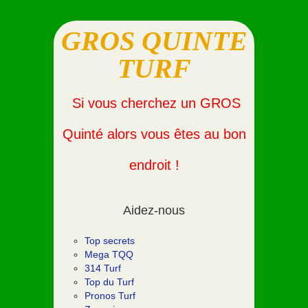
GROS QUINTE
TURF
Si vous cherchez un GROS
Quinté alors vous êtes au bon
endroit !
Aidez-nous
Top secrets
Mega TQQ
314 Turf
Top du Turf
Pronos Turf