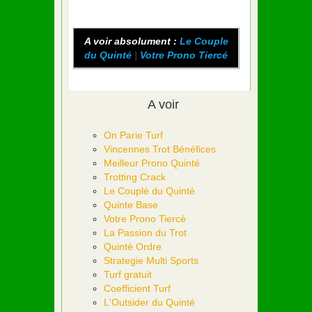
A voir absolument :
Le Couple
du Quinté
|
Votre Prono Tiercé
A voir
On Parie Turf
Vincennes Trot Bénéfices
Meilleur Prono Quinté
Trotting Crack
Le Couplé du Quinté
Quinte Base
Votre Prono Tiercé
La Passion du Trot
Quinté Ordre
Strategie Multi Sports
Turf gratuit
Coefficient Turf
L'Outsider du Quinté