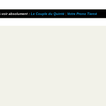
 voir absolument :
Le Couple du Quinté
|
Votre Prono Tiercé