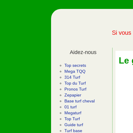
Si vous 
Aidez-nous
Le 
Top secrets
Mega TQQ
314 Turf
Top du Turf
Pronos Turf
Zepapier
Base turf cheval
01 turf
Megaturf
Top Turf
Guide turf
Turf base