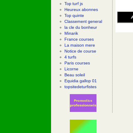
Top turf js
Heureux abonnes
Top quinte
A
Classement general
la cle du bonheur
Minarik
France courses
La maison mere
Notice de course
4 turfs
Paris courses
Licorne
Beau soleil
Equidia gallop 01
topsitedeturfistes