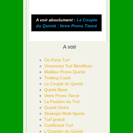
A voir absolument :
Le Couple
du Quinté
|
Votre Prono Tiercé
A voir
On Parie Turf
Vincennes Trot Bénéfices
Meilleur Prono Quinté
Trotting Crack
Le Couplé du Quinté
Quinte Base
Votre Prono Tiercé
La Passion du Trot
Quinté Ordre
Strategie Multi Sports
Turf gratuit
Coefficient Turf
L'Outsider du Quinté