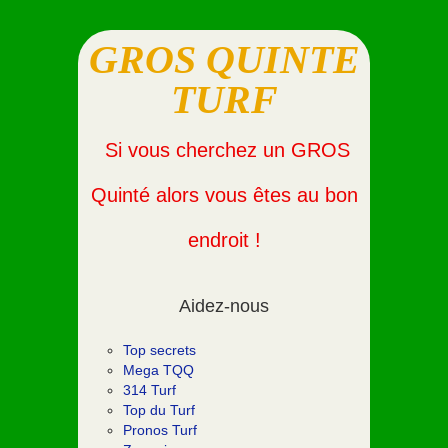
GROS QUINTE
TURF
Si vous cherchez un GROS
Quinté alors vous êtes au bon
endroit !
Aidez-nous
Top secrets
Mega TQQ
314 Turf
Top du Turf
Pronos Turf