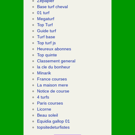
Zepapier
Base turf cheval
01 turf
Megaturf
Top Turf
Guide turf
Turf base
Top turf js
Heureux abonnes
Top quinte
Classement general
la cle du bonheur
Minarik
France courses
La maison mere
Notice de course
4 turfs
Paris courses
Licorne
Beau soleil
Equidia gallop 01
topsitedeturfistes