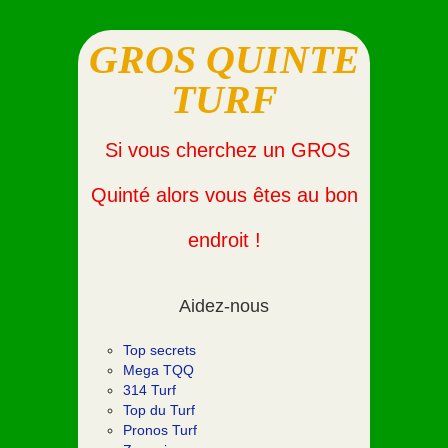
GROS QUINTE
TURF
Si vous cherchez un GROS
Quinté alors vous êtes au bon
endroit !
Aidez-nous
Top secrets
Mega TQQ
314 Turf
Top du Turf
Pronos Turf