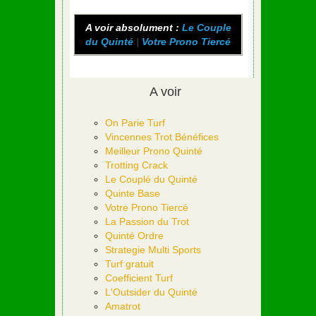
A voir absolument :
Le Couple
du Quinté
|
Votre Prono Tiercé
A voir
On Parie Turf
Vincennes Trot Bénéfices
Meilleur Prono Quinté
Trotting Crack
Le Couplé du Quinté
Quinte Base
Votre Prono Tiercé
La Passion du Trot
Quinté Ordre
Strategie Multi Sports
Turf gratuit
Coefficient Turf
L'Outsider du Quinté
Amatrot