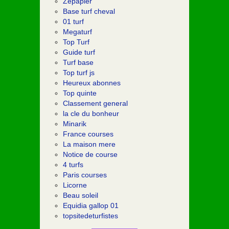
Zepapier
Base turf cheval
01 turf
Megaturf
Top Turf
Guide turf
Turf base
Top turf js
Heureux abonnes
Top quinte
Classement general
la cle du bonheur
Minarik
France courses
La maison mere
Notice de course
4 turfs
Paris courses
Licorne
Beau soleil
Equidia gallop 01
topsitedeturfistes