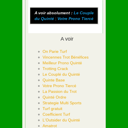
A voir absolument :
Le Couple
du Quinté
|
Votre Prono Tiercé
A voir
On Parie Turf
Vincennes Trot Bénéfices
Meilleur Prono Quinté
Trotting Crack
Le Couplé du Quinté
Quinte Base
Votre Prono Tiercé
La Passion du Trot
Quinté Ordre
Strategie Multi Sports
Turf gratuit
Coefficient Turf
L'Outsider du Quinté
Amatrot