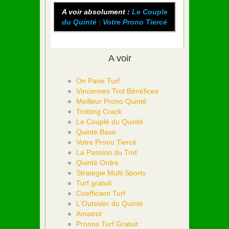
A voir absolument :
Le Couple
du Quinté
|
Votre Prono Tiercé
A voir
On Parie Turf
Vincennes Trot Bénéfices
Meilleur Prono Quinté
Trotting Crack
Le Couplé du Quinté
Quinte Base
Votre Prono Tiercé
La Passion du Trot
Quinté Ordre
Strategie Multi Sports
Turf gratuit
Coefficient Turf
L'Outsider du Quinté
Amatrot
Pronos Turf Gratuit