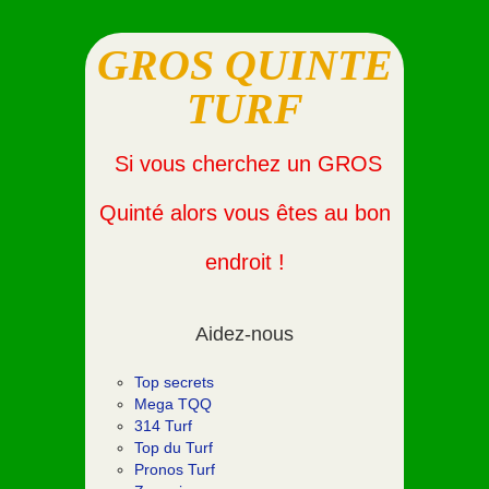
GROS QUINTE
TURF
Si vous cherchez un GROS
Quinté alors vous êtes au bon
endroit !
Aidez-nous
Top secrets
Mega TQQ
314 Turf
Top du Turf
Pronos Turf