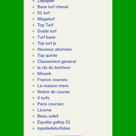
Zepapier
Base turf cheval
01 turf
Megaturf
Top Turf
Guide turf
Turf base
Top turf js
Heureux abonnes
Top quinte
Classement general
la cle du bonheur
Minarik
France courses
La maison mere
Notice de course
4 turfs
Paris courses
Licorne
Beau soleil
Equidia gallop 01
topsitedeturfistes