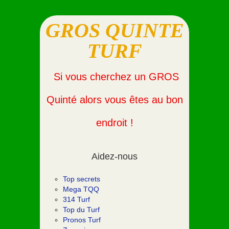
GROS QUINTE
TURF
Si vous cherchez un GROS
Quinté alors vous êtes au bon
endroit !
Aidez-nous
Top secrets
Mega TQQ
314 Turf
Top du Turf
Pronos Turf