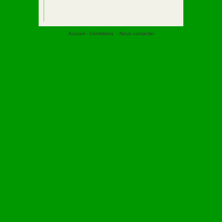
Accueil
-
Conditions
-
Nous contacter