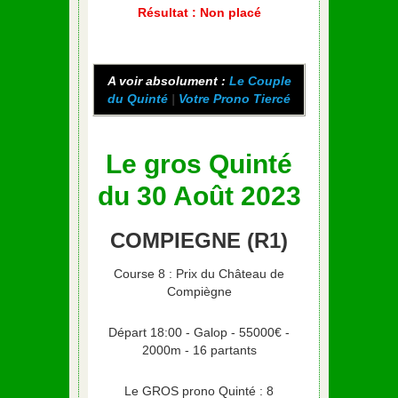
Résultat : Non placé
A voir absolument :
Le Couple
du Quinté
|
Votre Prono Tiercé
Le gros Quinté
du 30 Août 2023
COMPIEGNE (R1)
Course 8 : Prix du Château de
Compiègne
Départ 18:00 - Galop - 55000€ -
2000m - 16 partants
Le GROS prono Quinté : 8