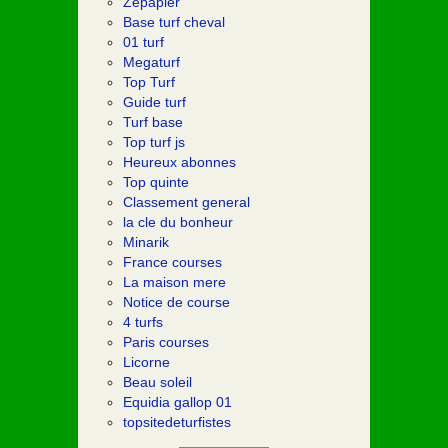
Zepapier
Base turf cheval
01 turf
Megaturf
Top Turf
Guide turf
Turf base
Top turf js
Heureux abonnes
Top quinte
Classement general
la cle du bonheur
Minarik
France courses
La maison mere
Notice de course
4 turfs
Paris courses
Licorne
Beau soleil
Equidia gallop 01
topsitedeturfistes