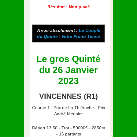
Résultat : Non placé
A voir absolument :
Le Couple
du Quinté
|
Votre Prono Tiercé
Le gros Quinté
du 26 Janvier
2023
VINCENNES (R1)
Course 1 : Prix de La Thiérache - Prix
André Meunier
Départ 13:50 - Trot - 59000€ - 2850m
- 16 partants