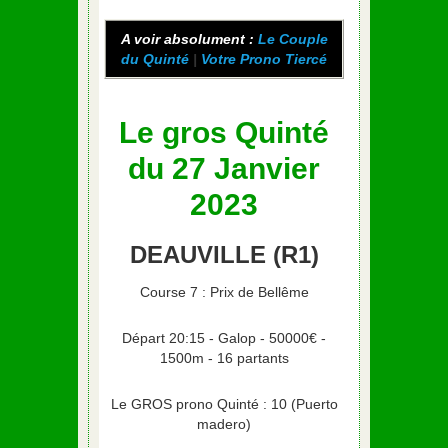
A voir absolument :
Le Couple
du Quinté
|
Votre Prono Tiercé
Le gros Quinté
du 27 Janvier
2023
DEAUVILLE (R1)
Course 7 : Prix de Bellême
Départ 20:15 - Galop - 50000€ -
1500m - 16 partants
Le GROS prono Quinté : 10 (Puerto
madero)