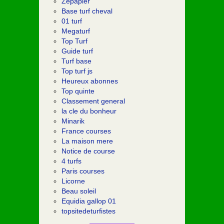
Zepapier
Base turf cheval
01 turf
Megaturf
Top Turf
Guide turf
Turf base
Top turf js
Heureux abonnes
Top quinte
Classement general
la cle du bonheur
Minarik
France courses
La maison mere
Notice de course
4 turfs
Paris courses
Licorne
Beau soleil
Equidia gallop 01
topsitedeturfistes