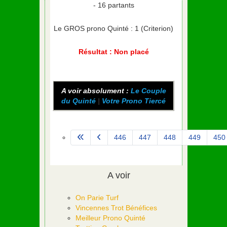
- 16 partants
Le GROS prono Quinté : 1 (Criterion)
Résultat : Non placé
A voir absolument :
Le Couple
du Quinté
|
Votre Prono Tiercé
446
447
448
449
450
Page 451 sur 588
A voir
On Parie Turf
Vincennes Trot Bénéfices
Meilleur Prono Quinté