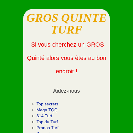
GROS QUINTE
TURF
Si vous cherchez un GROS
Quinté alors vous êtes au bon
endroit !
Aidez-nous
Top secrets
Mega TQQ
314 Turf
Top du Turf
Pronos Turf