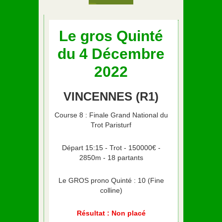
Le gros Quinté
du 4 Décembre
2022
VINCENNES (R1)
Course 8 : Finale Grand National du
Trot Paristurf
Départ 15:15 - Trot - 150000€ -
2850m - 18 partants
Le GROS prono Quinté : 10 (Fine
colline)
Résultat : Non placé