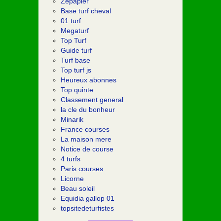
Zepapier
Base turf cheval
01 turf
Megaturf
Top Turf
Guide turf
Turf base
Top turf js
Heureux abonnes
Top quinte
Classement general
la cle du bonheur
Minarik
France courses
La maison mere
Notice de course
4 turfs
Paris courses
Licorne
Beau soleil
Equidia gallop 01
topsitedeturfistes