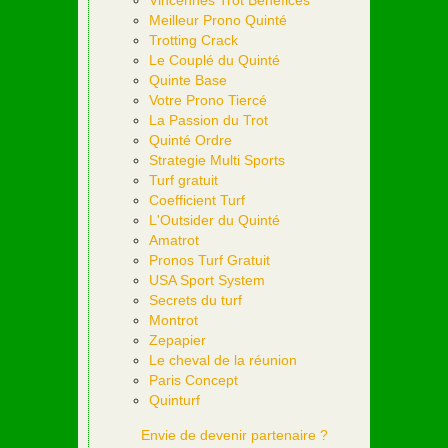
Meilleur Prono Quinté
Trotting Crack
Le Couplé du Quinté
Quinte Base
Votre Prono Tiercé
La Passion du Trot
Quinté Ordre
Strategie Multi Sports
Turf gratuit
Coefficient Turf
L'Outsider du Quinté
Amatrot
Pronos Turf Gratuit
USA Sport System
Secrets du turf
Montrot
Zepapier
Le cheval de la réunion
Paris Concept
Quinturf
Envie de devenir partenaire ?