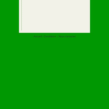
Accueil
-
Conditions
-
Nous contacter