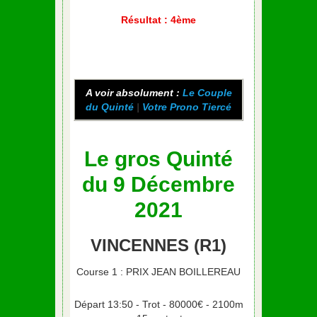
Résultat : 4ème
A voir absolument :
Le Couple
du Quinté
|
Votre Prono Tiercé
Le gros Quinté
du 9 Décembre
2021
VINCENNES (R1)
Course 1 : PRIX JEAN BOILLEREAU
Départ 13:50 - Trot - 80000€ - 2100m