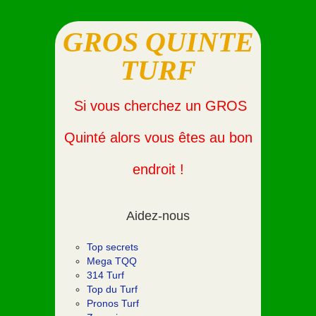
GROS QUINTE
TURF
Si vous cherchez un GROS
Quinté alors vous êtes au bon
endroit !
Aidez-nous
Top secrets
Mega TQQ
314 Turf
Top du Turf
Pronos Turf